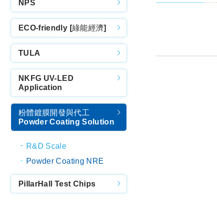
NPS
ECO-friendly [綠能經濟]
TULA
NKFG UV-LED
Application
粉體鍍膜開發與代工
Powder Coating Solution
R&D Scale
Powder Coating NRE
PillarHall Test Chips