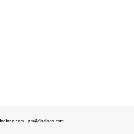
ndinno.com ;
pm@findinno.com