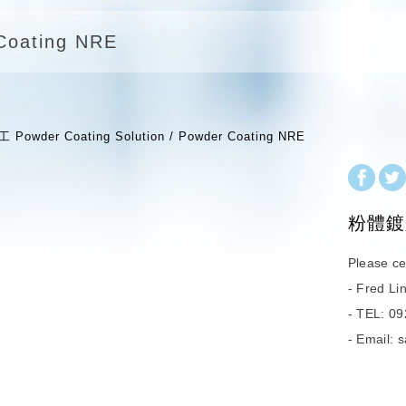
Coating NRE
wder Coating Solution
Powder Coating NRE
粉體鍍
Please ce
- Fred Li
- TEL: 0
- Email: 